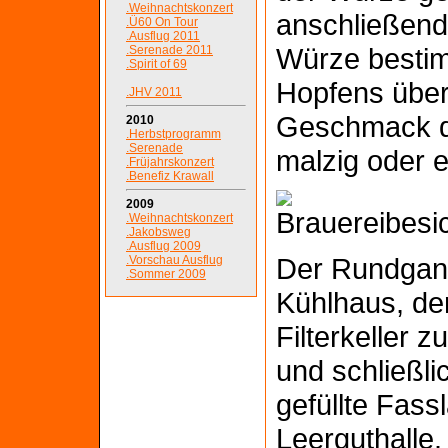
.Weihnachtskonzert
anschließen
.Ü60 On Tour
.Ausflug 2011
Würze besti
.Serenade 2011
.Spirit of 69
Hopfens über
.JHV 2011
Geschmack d
2010
.Herbstprogramm
.Serenade
malzig oder e
.Früjahrskonzert
.Benefiz Krawall
2009
.Weihnachtskonzert
.Jakobsweg
.Ausflug 2009
Der Rundgang
.Vorschau Ausflug
.Sommer 2009
Kühlhaus, de
Filterkeller z
und schließli
gefüllte Fassl
Leerguthalle