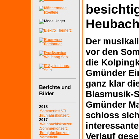
besichti
Heubach
Der musikal
vor den Som
die Kolpingk
Gmünder Ei
ganz klar d
Berichte und
Blasmusik-S
Bilder
Gmünder Ma
2018
.Sommerfest VB
schloss sic
.Frühjahrskonzert
2017
interessante
.Weihnachtskonzert
.Sommerkonzert
.Frühjahrskonzert
Verlauf gese
.Vorbericht