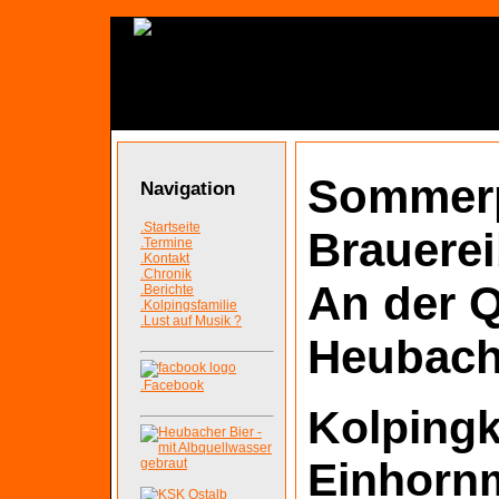
Sommer
Navigation
.Startseite
Brauerei
.Termine
.Kontakt
.Chronik
An der Q
.Berichte
.Kolpingsfamilie
.Lust auf Musik ?
Heubach
.Facebook
Kolpingk
Einhorn