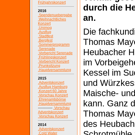
Frühjahrskonzert
durch die H
2016
an.
.Spendenuebergabe
.Weihnachtliches
Konzert
.Unimog
Die fachkund
.Ausflug
.Stadtfest
Thomas Mayer
.Bergfest
.Sommerprogramm
.Serenade
Heubacher Ha
.Vorbericht Serenade
.Frühlingskonzert
im Vorbeigeh
.Vorbericht Konzert
.Prunksitzung
Kessel im Su
.Hauptversammlung
2015
und Würzkes
.Adventskonzert
.Ausflug Hamburg
Maische- und
.Konzert 60 Jahre
.Vorschau Konzert
.Ehrenamtsbörse
kann. Ganz det
.Hauptversammlung
------------
.Vorschau
Thomas Mayer
Adventskonzert
.Vorschau Konzert
des Heubache
2014
.Adventskonzert
Schrotmühle z
.Cold Water