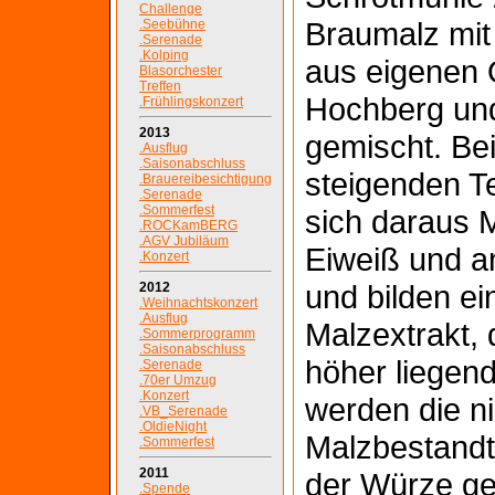
Challenge
Braumalz mit
.Seebühne
.Serenade
.Kolping
aus eigenen 
Blasorchester
Treffen
Hochberg und
.Frühlingskonzert
2013
gemischt. Be
.Ausflug
.Saisonabschluss
steigenden T
.Brauereibesichtigung
.Serenade
.Sommerfest
sich daraus 
.ROCKamBERG
.AGV Jubiläum
Eiweiß und a
.Konzert
und bilden e
2012
.Weihnachtskonzert
.Ausflug
Malzextrakt,
.Sommerprogramm
.Saisonabschluss
höher liegend
.Serenade
.70er Umzug
.Konzert
werden die ni
.VB_Serenade
.OldieNight
Malzbestandte
.Sommerfest
2011
der Würze ge
.Spende