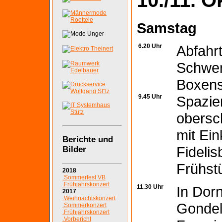
Samstag
6.20 Uhr
Abfahr
Schwer
Boxenst
9.45 Uhr
Spazie
obersc
mit Ei
Berichte und
Fidelis
Bilder
Frühst
2018
.Sommerfest VB
.Frühjahrskonzert
11.30 Uhr
In Dorn
2017
.Weihnachtskonzert
Gondel
.Sommerkonzert
.Frühjahrskonzert
.Vorbericht