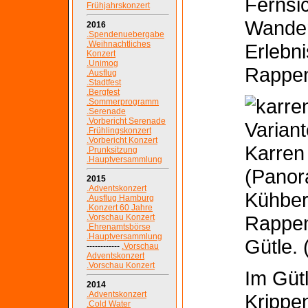
Fernsi
Frühjahrskonzert
Wander
2016
.Spendenuebergabe
.Weihnachtliches
Erlebni
Konzert
.Unimog
Rappen
.Ausflug
.Stadtfest
.Bergfest
.Sommerprogramm
.Serenade
.Vorbericht Serenade
Varian
.Frühlingskonzert
.Vorbericht Konzert
Karren
.Prunksitzung
.Hauptversammlung
(Panor
2015
.Adventskonzert
Kühber
.Ausflug Hamburg
.Konzert 60 Jahre
Rappen
.Vorschau Konzert
.Ehrenamtsbörse
.Hauptversammlung
Gütle. 
------------
.Vorschau
Adventskonzert
.Vorschau Konzert
Im Güt
2014
.Adventskonzert
Kripp
.Cold Water