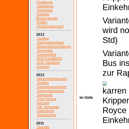
Challenge
Einkeh
.Seebühne
.Serenade
.Kolping
Varian
Blasorchester
Treffen
.Frühlingskonzert
wird n
2013
Std)
.Ausflug
.Saisonabschluss
.Brauereibesichtigung
Variant
.Serenade
.Sommerfest
.ROCKamBERG
Bus in
.AGV Jubiläum
.Konzert
zur Ra
2012
.Weihnachtskonzert
.Ausflug
.Sommerprogramm
.Saisonabschluss
.Serenade
im Gütle
Krippe
.70er Umzug
.Konzert
.VB_Serenade
Royce
.OldieNight
.Sommerfest
Einkeh
2011
.Spende