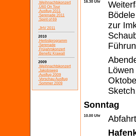
16.30 Uhr
Weiter
.Weihnachtskonzert
.Ü60 On Tour
.Ausflug 2011
Bödele
.Serenade 2011
.Spirit of 69
zur Im
.JHV 2011
Schaub
2010
.Herbstprogramm
Führun
.Serenade
.Früjahrskonzert
.Benefiz Krawall
Abende
2009
.Weihnachtskonzert
Löwen 
.Jakobsweg
.Ausflug 2009
Oktober
.Vorschau Ausflug
.Sommer 2009
Sketch
Sonntag
10.00 Uhr
Abfahr
Hafenk