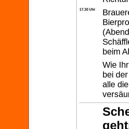
17.30 Uhr
Brauer
Bierpr
(Abend
Schäff
beim A
Wie Ihr
bei der
alle di
versäu
Sch
geh