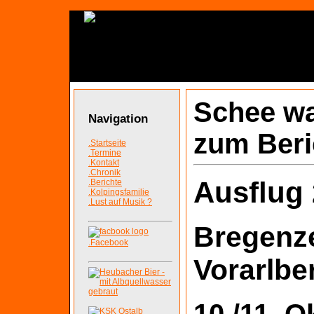
Schee w
Navigation
zum Beri
.Startseite
.Termine
.Kontakt
.Chronik
Ausflug
.Berichte
.Kolpingsfamilie
.Lust auf Musik ?
Bregenze
.Facebook
Vorarlbe
10./11. O