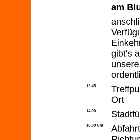
am Bl
anschli
Verfügu
Einkehr
gibt's
unsere
ordentl
13.45
Treffp
Ort
14.00
Stadtf
16.00 Uhr
Abfahr
Richtu